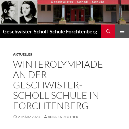
Zum
Inhalt
springen
Suchen
Geschwister-Scholl-Schule Forchtenberg
PRIMÄR
MENÜ
AKTUELLES
WINTEROLYMPIADE
AN DER
GESCHWISTER-
SCHOLL-SCHULE IN
FORCHTENBERG
2. MÄRZ 2023
ANDREA REUTHER