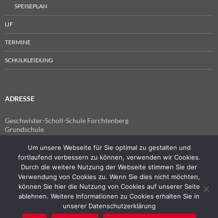
SPEISEPLAN
LIF
TERMINE
SCHULKLEIDUNG
ADRESSE
Geschwister-Scholl-Schule Forchtenberg
Grundschule
Im Spitzen 4
74670 Forchtenberg
Um unsere Webseite für Sie optimal zu gestalten und
fortlaufend verbessern zu können, verwenden wir Cookies.
Telefon: 07947 7741
Durch die weitere Nutzung der Webseite stimmen Sie der
Fax: 07947 940555
Verwendung von Cookies zu. Wenn Sie dies nicht möchten,
E-Mail:
können Sie hier die Nutzung von Cookies auf unserer Seite
poststelle@04115186.schule.bwl.de
ablehnen. Weitere Informationen zu Cookies erhalten Sie in
unserer Datenschutzerklärung