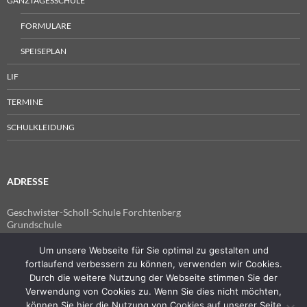
GANZTAGESSCHULE
FORMULARE
SPEISEPLAN
LIF
TERMINE
SCHULKLEIDUNG
ADRESSE
Geschwister-Scholl-Schule Forchtenberg
Grundschule
Im Spitzen 4
74670 Forchtenberg
Um unsere Webseite für Sie optimal zu gestalten und
fortlaufend verbessern zu können, verwenden wir Cookies.
Telefon: 07947 7741
Durch die weitere Nutzung der Webseite stimmen Sie der
Fax: 07947 940555
Verwendung von Cookies zu. Wenn Sie dies nicht möchten,
E-Mail:
können Sie hier die Nutzung von Cookies auf unserer Seite