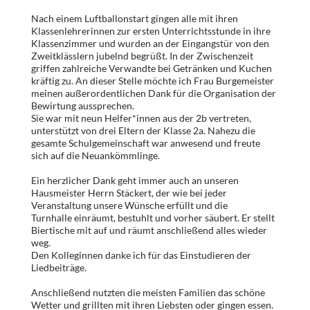
Nach einem Luftballonstart gingen alle mit ihren
Klassenlehrerinnen zur ersten Unterrichtsstunde in ihre
Klassenzimmer und wurden an der Eingangstür von den
Zweitklässlern jubelnd begrüßt. In der Zwischenzeit
griffen zahlreiche Verwandte bei Getränken und Kuchen
kräftig zu. An dieser Stelle möchte ich Frau Burgemeister
meinen außerordentlichen Dank für die Organisation der
Bewirtung aussprechen.
Sie war mit neun Helfer*innen aus der 2b vertreten,
unterstützt von drei Eltern der Klasse 2a. Nahezu die
gesamte Schulgemeinschaft war anwesend und freute
sich auf die Neuankömmlinge.
Ein herzlicher Dank geht immer auch an unseren
Hausmeister Herrn Stäckert, der wie bei jeder
Veranstaltung unsere Wünsche erfüllt und die
Turnhalle einräumt, bestuhlt und vorher säubert. Er stellt
Biertische mit auf und räumt anschließend alles wieder
weg.
Den Kolleginnen danke ich für das Einstudieren der
Liedbeiträge.
Anschließend nutzten die meisten Familien das schöne
Wetter und grillten mit ihren Liebsten oder gingen essen.