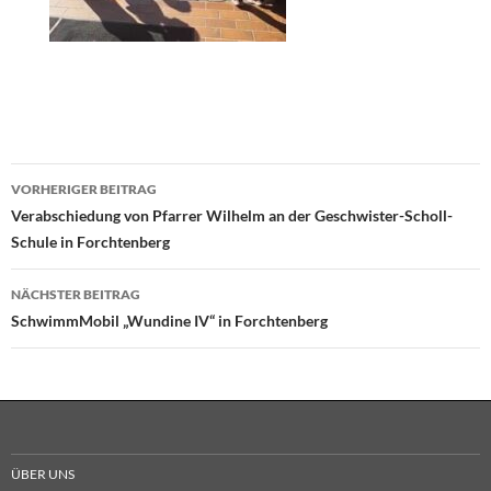
Begrüßung der 1.Klässler durch die 2.
Klassen
Beitragsnavigation
VORHERIGER BEITRAG
Verabschiedung von Pfarrer Wilhelm an der Geschwister-Scholl-
Schule in Forchtenberg
NÄCHSTER BEITRAG
SchwimmMobil „Wundine IV“ in Forchtenberg
ÜBER UNS