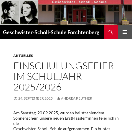
Zum
Inhalt
springen
Suchen
Geschwister-Scholl-Schule Forchtenberg
PRIMÄR
MENÜ
AKTUELLES
EINSCHULUNGSFEIER
IM SCHULJAHR
2025/2026
24. SEPTEMBER 2025
ANDREA REUTHER
Am Samstag, 20.09.2025, wurden bei strahlendem
Sonnenschein unsere neuen Erstklässler*innen feierlich in
die
Geschwister-Scholl-Schule aufgenommen. Ein buntes