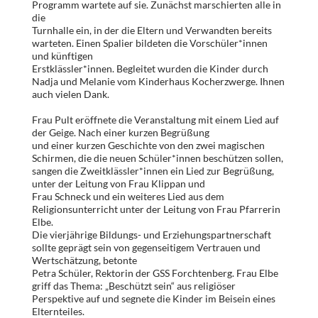
Programm wartete auf sie. Zunächst marschierten alle in
die
Turnhalle ein, in der die Eltern und Verwandten bereits
warteten. Einen Spalier bildeten die Vorschüler*innen
und künftigen
Erstklässler*innen. Begleitet wurden die Kinder durch
Nadja und Melanie vom Kinderhaus Kocherzwerge. Ihnen
auch vielen Dank.
Frau Pult eröffnete die Veranstaltung mit einem Lied auf
der Geige. Nach einer kurzen Begrüßung
und einer kurzen Geschichte von den zwei magischen
Schirmen, die die neuen Schüler*innen beschützen sollen,
sangen die Zweitklässler*innen ein Lied zur Begrüßung,
unter der Leitung von Frau Klippan und
Frau Schneck und ein weiteres Lied aus dem
Religionsunterricht unter der Leitung von Frau Pfarrerin
Elbe.
Die vierjährige Bildungs- und Erziehungspartnerschaft
sollte geprägt sein von gegenseitigem Vertrauen und
Wertschätzung, betonte
Petra Schüler, Rektorin der GSS Forchtenberg. Frau Elbe
griff das Thema: „Beschützt sein“ aus religiöser
Perspektive auf und segnete die Kinder im Beisein eines
Elternteiles.