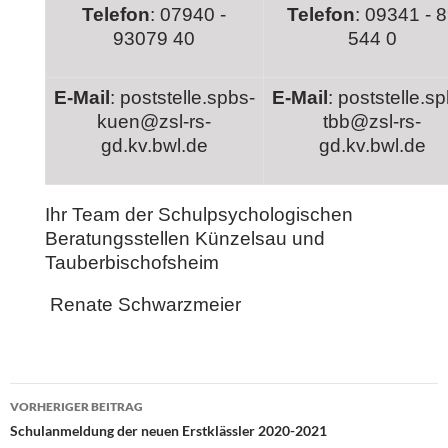
Telefon
: 07940 -
Telefon
: 09341 - 
93079 40
544 0
E-Mail
: poststelle.spbs-
E-Mail
: poststelle.s
kuen@zsl-rs-
tbb@zsl-rs-
gd.kv.bwl.de
gd.kv.bwl.de
Ihr Team der Schulpsychologischen
Beratungsstellen Künzelsau und
Tauberbischofsheim
Renate Schwarzmeier
Beitragsnavigation
VORHERIGER BEITRAG
Schulanmeldung der neuen Erstklässler 2020-2021