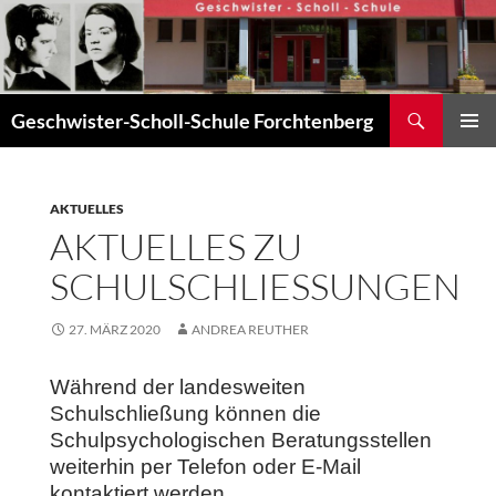
Zum
Inhalt
springen
Suchen
Geschwister-Scholl-Schule Forchtenberg
PRIMÄR
MENÜ
AKTUELLES
AKTUELLES ZU
SCHULSCHLIESSUNGEN
27. MÄRZ 2020
ANDREA REUTHER
Während der landesweiten
Schulschließung können die
Schulpsychologischen Beratungsstellen
weiterhin per Telefon oder E-Mail
kontaktiert werden.