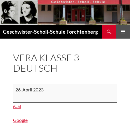
Zum
Inhalt
springen
Suchen
Geschwister-Scholl-Schule Forchtenberg
PRIMÄR
MENÜ
VERA KLASSE 3
DEUTSCH
VERA
26. April 2023
Klasse
3
iCal
Deutsch
Google