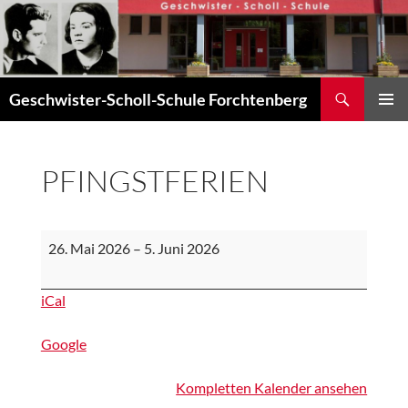
Zum
Inhalt
springen
Suchen
Geschwister-Scholl-Schule Forchtenberg
PRIMÄR
MENÜ
PFINGSTFERIEN
Pfingstferien
26. Mai 2026
–
5. Juni 2026
iCal
Google
Kompletten Kalender ansehen