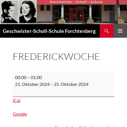
Zum
Inhalt
springen
Suchen
Geschwister-Scholl-Schule Forchtenberg
PRIMÄR
MENÜ
FREDERICKWOCHE
Frederickwoche
00:00
–
01:00
21. Oktober 2024
–
25. Oktober 2024
iCal
Google