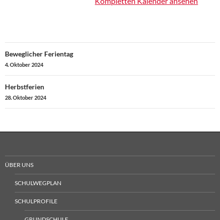
Kompletten Kalender ansehen
Beitragsnavigation
Beweglicher Ferientag
4. Oktober 2024
Herbstferien
28. Oktober 2024
ÜBER UNS
SCHULWEGPLAN
SCHULPROFILE
GRUNDSCHULE